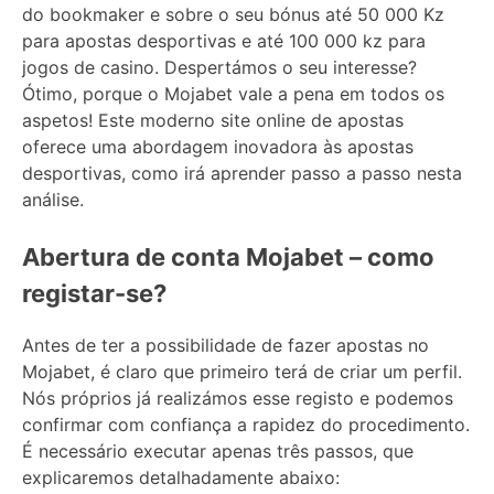
do bookmaker e sobre o seu bónus até 50 000 Kz
para apostas desportivas e até 100 000 kz para
jogos de casino. Despertámos o seu interesse?
Ótimo, porque o Mojabet vale a pena em todos os
aspetos! Este moderno site online de apostas
oferece uma abordagem inovadora às apostas
desportivas, como irá aprender passo a passo nesta
análise.
Abertura de conta Mojabet – como
registar-se?
Antes de ter a possibilidade de fazer apostas no
Mojabet, é claro que primeiro terá de criar um perfil.
Nós próprios já realizámos esse registo e podemos
confirmar com confiança a rapidez do procedimento.
É necessário executar apenas três passos, que
explicaremos detalhadamente abaixo: