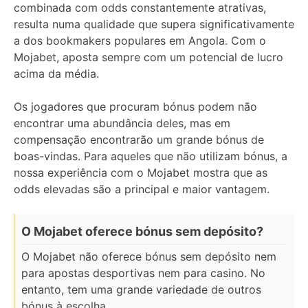
combinada com odds constantemente atrativas,
resulta numa qualidade que supera significativamente
a dos bookmakers populares em Angola. Com o
Mojabet, aposta sempre com um potencial de lucro
acima da média.
Os jogadores que procuram bónus podem não
encontrar uma abundância deles, mas em
compensação encontrarão um grande bónus de
boas-vindas. Para aqueles que não utilizam bónus, a
nossa experiência com o Mojabet mostra que as
odds elevadas são a principal e maior vantagem.
O Mojabet oferece bónus sem depósito?
O Mojabet não oferece bónus sem depósito nem
para apostas desportivas nem para casino. No
entanto, tem uma grande variedade de outros
bónus à escolha.