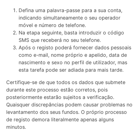
Defina uma palavra-passe para a sua conta,
indicando simultaneamente o seu operador
móvel e número de telefone.
Na etapa seguinte, basta introduzir o código
SMS que receberá no seu telefone.
Após o registo poderá fornecer dados pessoais
como e-mail, nome próprio e apelido, data de
nascimento e sexo no perfil de utilizador, mas
esta tarefa pode ser adiada para mais tarde.
Certifique-se de que todos os dados que submete
durante este processo estão corretos, pois
posteriormente estarão sujeitos a verificação.
Quaisquer discrepâncias podem causar problemas no
levantamento dos seus fundos. O próprio processo
de registo demora literalmente apenas alguns
minutos.