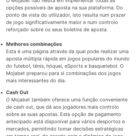
O Mojabet não hesita em implementar todas as
opções possíveis de aposta na sua plataforma. Do
ponto de vista do utilizador, isto resulta num prazer
de jogo significativamente maior e num controlo
reforçado sobre os seus boletins de aposta.
Melhores combinações
Esta é uma página através da qual pode realizar uma
aposta múltipla rápida em jogos populares do mundo
do futebol, ténis, hóquei, eSports e basquetebol. O
Mojabet preparou para si combinações dos jogos
mais interessantes do dia.
Cash Out
O Mojabet também oferece uma função conveniente
de cash out, que dá aos jogadores mais controlo
sobre as suas apostas. Esta opção de pagamento
antecipado está disponível para vários desportos e
mercados, permitindo tomar decisões estratégicas