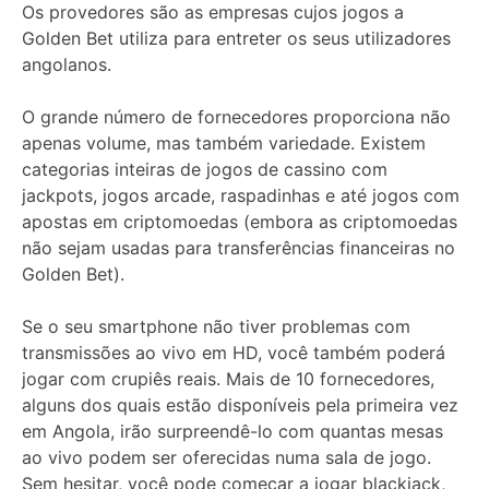
Os provedores são as empresas cujos jogos a
Golden Bet utiliza para entreter os seus utilizadores
angolanos.
O grande número de fornecedores proporciona não
apenas volume, mas também variedade. Existem
categorias inteiras de jogos de cassino com
jackpots, jogos arcade, raspadinhas e até jogos com
apostas em criptomoedas (embora as criptomoedas
não sejam usadas para transferências financeiras no
Golden Bet).
Se o seu smartphone não tiver problemas com
transmissões ao vivo em HD, você também poderá
jogar com crupiês reais. Mais de 10 fornecedores,
alguns dos quais estão disponíveis pela primeira vez
em Angola, irão surpreendê-lo com quantas mesas
ao vivo podem ser oferecidas numa sala de jogo.
Sem hesitar, você pode começar a jogar blackjack,