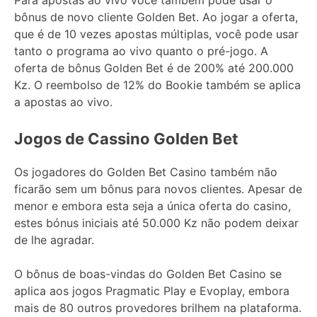
bônus de novo cliente Golden Bet. Ao jogar a oferta,
que é de 10 vezes apostas múltiplas, você pode usar
tanto o programa ao vivo quanto o pré-jogo. A
oferta de bônus Golden Bet é de 200% até 200.000
Kz. O reembolso de 12% do Bookie também se aplica
a apostas ao vivo.
Jogos de Cassino Golden Bet
Os jogadores do Golden Bet Casino também não
ficarão sem um bônus para novos clientes. Apesar de
menor e embora esta seja a única oferta do casino,
estes bónus iniciais até 50.000 Kz não podem deixar
de lhe agradar.
O bônus de boas-vindas do Golden Bet Casino se
aplica aos jogos Pragmatic Play e Evoplay, embora
mais de 80 outros provedores brilhem na plataforma.