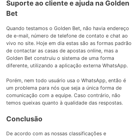
Suporte ao cliente e ajuda na Golden
Bet
Quando testamos o Golden Bet, não havia endereço
de e-mail, número de telefone de contato e chat ao
vivo no site. Hoje em dia estas são as formas padrão
de contactar as casas de apostas online, mas a
Golden Bet construiu o sistema de uma forma
diferente, utilizando a aplicação externa WhatsApp.
Porém, nem todo usuário usa o WhatsApp, então é
um problema para nós que seja a única forma de
comunicação com a equipe. Caso contrário, não
temos queixas quanto à qualidade das respostas.
Conclusão
De acordo com as nossas classificações e