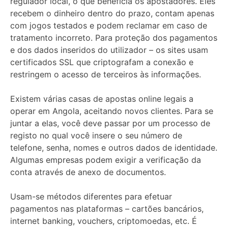
regulador local, o que beneficia os apostadores. Eles
recebem o dinheiro dentro do prazo, contam apenas
com jogos testados e podem reclamar em caso de
tratamento incorreto. Para proteção dos pagamentos
e dos dados inseridos do utilizador – os sites usam
certificados SSL que criptografam a conexão e
restringem o acesso de terceiros às informações.
Existem várias casas de apostas online legais a
operar em Angola, aceitando novos clientes. Para se
juntar a elas, você deve passar por um processo de
registo no qual você insere o seu número de
telefone, senha, nomes e outros dados de identidade.
Algumas empresas podem exigir a verificação da
conta através de anexo de documentos.
Usam-se métodos diferentes ​​para efetuar
pagamentos nas plataformas – cartões bancários,
internet banking, vouchers, criptomoedas, etc. É