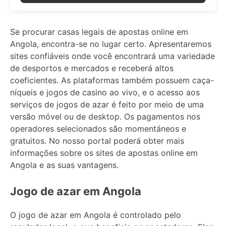
Se procurar casas legais de apostas online em
Angola, encontra-se no lugar certo. Apresentaremos
sites confiáveis ​​onde você encontrará uma variedade
de desportos e mercados e receberá altos
coeficientes. As plataformas também possuem caça-
níqueis e jogos de casino ao vivo, e o acesso aos
serviços de jogos de azar é feito por meio de uma
versão móvel ou de desktop. Os pagamentos nos
operadores selecionados são momentáneos e
gratuitos. No nosso portal poderá obter mais
informações sobre os sites de apostas online em
Angola e as suas vantagens.
Jogo de azar em Angola
O jogo de azar em Angola é controlado pelo