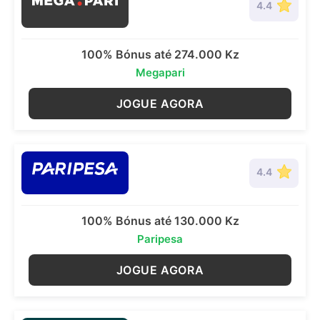
4.4
100% Bónus até 274.000 Kz
Megapari
JOGUE AGORA
4.4
100% Bónus até 130.000 Kz
Paripesa
JOGUE AGORA