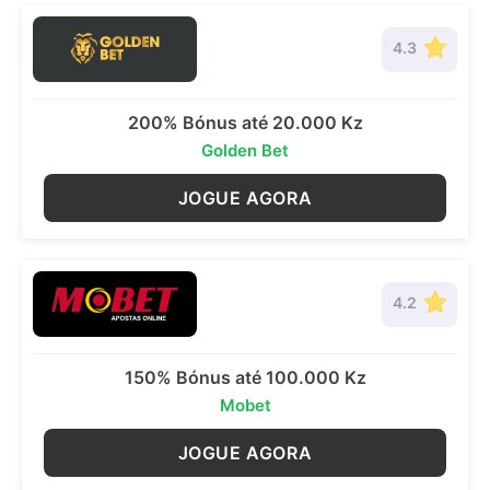
4.3
200% Bónus até 20.000 Kz
Golden Bet
JOGUE AGORA
4.2
150% Bónus até 100.000 Kz
Mobet
JOGUE AGORA