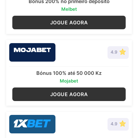
Bónus 200% no primeiro depósito
Melbet
JOGUE AGORA
4.9
Bónus 100% até 50 000 Kz
Mojabet
JOGUE AGORA
4.9